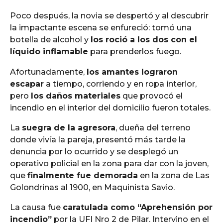
Poco después, la novia se despertó y al descubrir
la impactante escena se enfureció: tomó una
botella de alcohol y
los roció a los dos con el
líquido inflamable
para prenderlos fuego.
Afortunadamente,
los amantes lograron
escapar
a tiempo, corriendo y en ropa interior,
pero
los daños materiales
que provocó el
incendio en el interior del domicilio fueron totales.
La
suegra de la agresora
, dueña del terreno
donde vivía la pareja, presentó más tarde la
denuncia por lo ocurrido y se desplegó un
operativo policial en la zona para dar con la joven,
que
finalmente fue demorada
en la zona de Las
Golondrinas al 1900, en Maquinista Savio.
La causa fue
caratulada como “Aprehensión por
incendio”
por la UFI Nro 2 de Pilar. Intervino en el