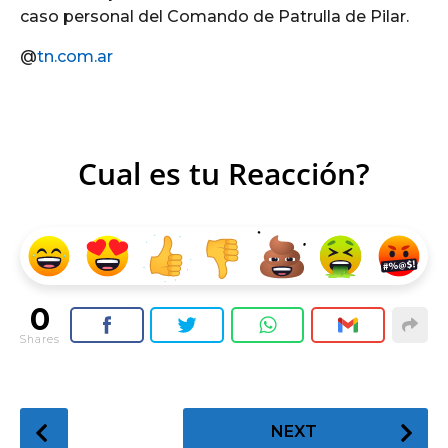
caso personal del Comando de Patrulla de Pilar.
@
tn.com.ar
Cual es tu Reacción?
0
Shares
P
NEXT
o