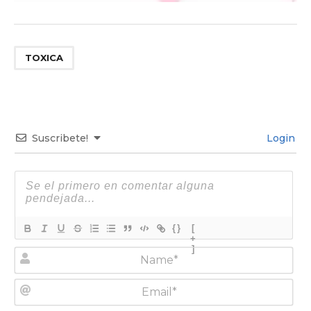
TOXICA
Suscribete!
Login
{}
[
+
]
N
a
m