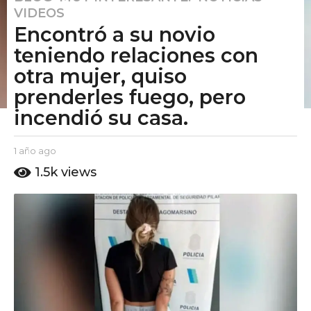
VIDEOS
a
Encontró a su novio
ñ
o
teniendo relaciones con
a
otra mujer, quiso
g
prenderles fuego, pero
o
incendió su casa.
1
a
ñ
b
1 año ago
1
y
o
a
1.5k
views
E
ñ
a
l
o
g
P
a
o
u
g
t
o
o
A
m
o