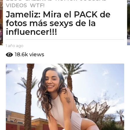
VIDEOS
,
WTF!
a
Jameliz: Mira el PACK de
ñ
o
fotos más sexys de la
a
influencer!!!
g
o
b
1 año ago
9
9
y
m
18.6k
views
m
E
e
e
l
s
P
e
s
u
s
e
t
a
s
o
g
A
a
o
m
g
o
o