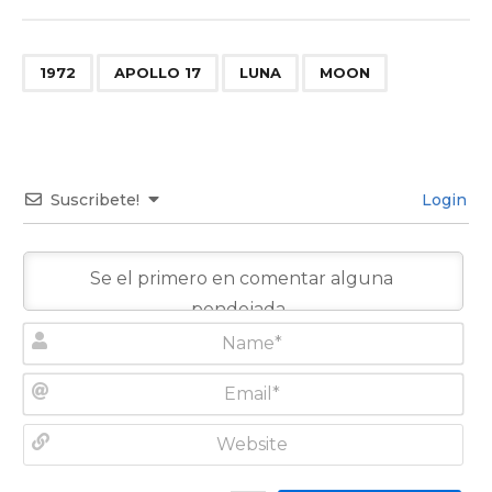
,
,
,
1972
APOLLO 17
LUNA
MOON
Suscribete!
Login
N
a
m
E
e
m
*
a
W
i