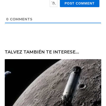
e
l
b
*
s
i
t
0
COMMENTS
e
TALVEZ TAMBIÉN TE INTERESE...