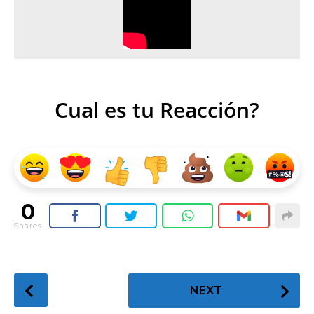
Cual es tu Reacción?
0
Shares
P
NEXT
o