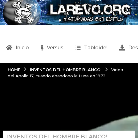
Inicio
Versus
Tabloide!
Des
INVENTOS DEL HOMBRE BLANCO!
HOME
Video
del Apollo 17, cuando abandono la Luna en 1972..
INVENTOS DEL HOMBRE BLANCO!
,
8