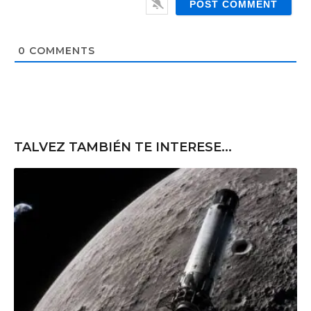
l
b
*
s
i
t
0
COMMENTS
e
TALVEZ TAMBIÉN TE INTERESE...