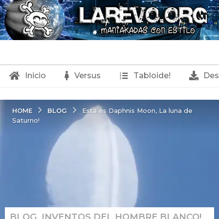
Inicio
Versus
Tabloide!
Des
BLOG
HOME
Esta es Daphnis Moon, La luna de
Saturno!
BLOG
,
INVENTOS DEL HOMBRE BLANCO!
,
1