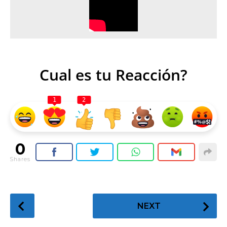
Cual es tu Reacción?
1
2
0
Shares
P
NEXT
o
s