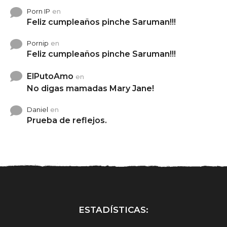
Porn IP
en
Feliz cumpleaños pinche Saruman!!!
Pornip
en
Feliz cumpleaños pinche Saruman!!!
ElPutoAmo
en
No digas mamadas Mary Jane!
Daniel
en
Prueba de reflejos.
ESTADÍSTICAS: