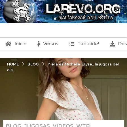
Inicio
Versus
Tabloide!
Des
BLOG
HOME
Y ella es Michelle Ellyse.. la jugosa del
dia..
BLOG
,
JUGOSAS
,
VIDEOS
,
WTF!
1