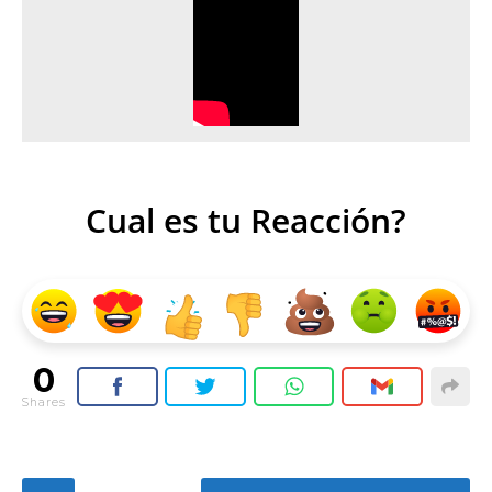
Cual es tu Reacción?
0
Shares
P