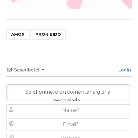
,
AMOR
PROHIBIDO
Suscribete!
Login
N
a
m
E
e