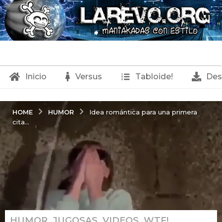
Inicio
Versus
Tabloide!
Des
HUMOR
HOME
Idea romántica para una primera
cita...
HUMOR
,
JUGOSAS
,
VIDEOS
,
WTF!
8