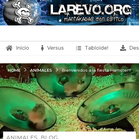
Inicio
Versus
Tabloide!
Des
ANIMALES
HOME
Bienvenidos a la fiesta Hamster!!!
ANIMALES
,
BLOG
,
1