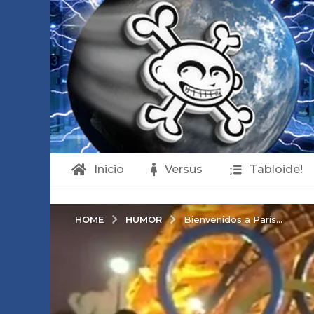
Inicio
Versus
Tabloide!
HUMOR
HOME
Bienvenidos a París...