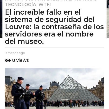
TECNOLOGÍA
,
WTF!
m
El increíble fallo en el
e
s
sistema de seguridad del
e
Louvre: la contraseña de los
s
servidores era el nombre
a
del museo.
g
o
9
b
9 meses ago
9
y
m
m
8
views
E
e
e
l
s
s
P
e
e
u
s
t
a
s
o
g
a
A
o
g
m
o
o