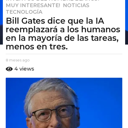
MUY INTERESANTE!
,
NOTICIAS
,
m
TECNOLOGÍA
e
Bill Gates dice que la IA
s
e
reemplazará a los humanos
s
en la mayoría de las tareas,
a
menos en tres.
g
o
b
8 meses ago
8
8
y
m
m
4
views
E
e
e
l
s
s
P
e
u
s
e
t
a
s
o
g
a
A
o
m
g
o
o