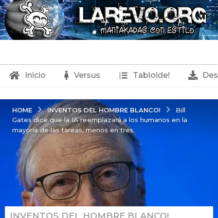
Inicio
Versus
Tabloide!
Des
INVENTOS DEL HOMBRE BLANCO!
HOME
Bill
Gates dice que la IA reemplazará a los humanos en la
mayoría de las tareas, menos en tres.
INVENTOS DEL HOMBRE BLANCO!
,
8