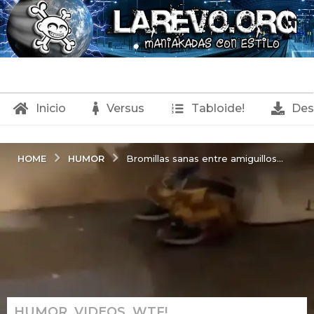
Inicio
Versus
Tabloide!
Des
HUMOR
HOME
Bromillas sanas entre amiguillos...
HUMOR
,
VIDEOS
,
WTF!
8