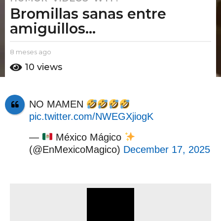
Bromillas sanas entre
m
e
amiguillos...
s
e
b
8 meses ago
8
s
y
m
10
views
a
E
e
l
s
g
P
e
o
u
s
NO MAMEN
8
t
a
pic.twitter.com/NWEGXjiogK
m
o
g
A
o
e
m
—
México Mágico
s
o
(@EnMexicoMagico)
December 17, 2025
e
s
a
g
o