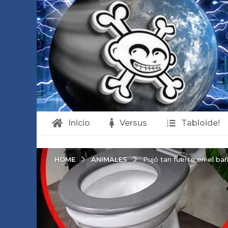
Inicio
Versus
Tabloide!
ANIMALES
HOME
Pujó tan fuerte en el ba