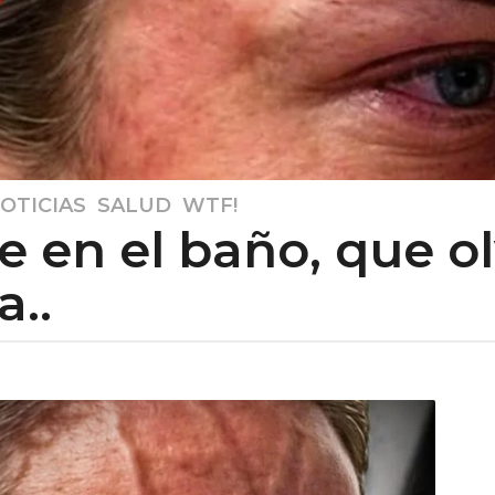
OTICIAS
,
SALUD
,
WTF!
e en el baño, que o
..