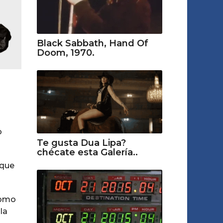
Black Sabbath, Hand Of
Doom, 1970.
o
Te gusta Dua Lipa?
chécate esta Galería..
 que
como
la