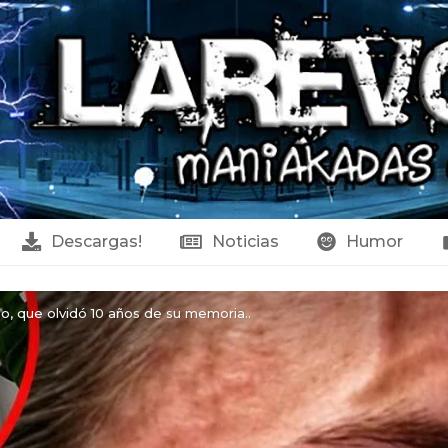
Descargas!
Noticias
Humor
ño, que olvidó 10 años de su memoria..