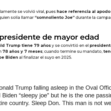
amente se volvió viral, pues
hace referencia al apod
 quien solía llamar
“somnoliento Joe”
durante la campañ
 presidente de mayor edad
ld Trump tiene 79 años
y se convirtió en el
president
on
78 años y 7 meses
; cuando termine su mandato,
ten
oe Biden
al finalizar el suyo en 2025.
onald Trump falling asleep in the Oval Offi
 Biden “sleepy joe” but he is the one passin
tire country. Sleep Don. This man is not wel