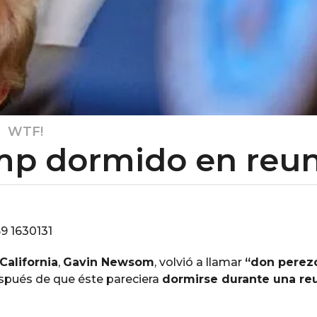
S
,
WTF!
mp dormido en reu
alifornia
,
Gavin Newsom
, volvió a llamar
“don perez
espués de que éste pareciera
dormirse durante una reu