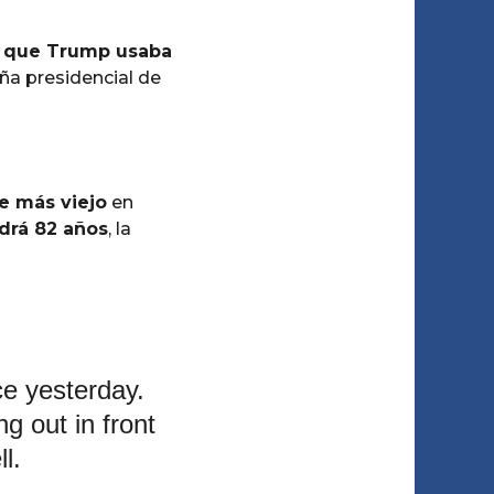
o que Trump usaba
a presidencial de
e más viejo
en
drá 82 años
, la
ce yesterday.
g out in front
l.