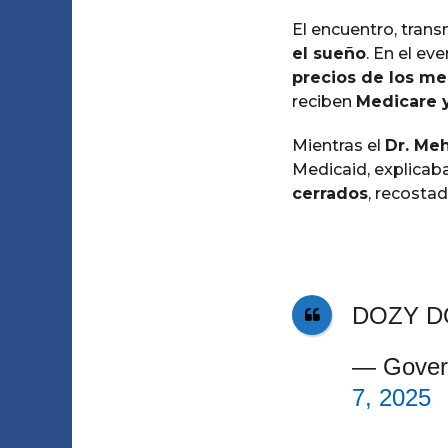
El encuentro, trans
el sueño
. En el eve
precios de los m
reciben
Medicare 
Mientras el
Dr. Me
Medicaid, explicab
cerrados
, recostad
DOZY D
— Gover
7, 2025