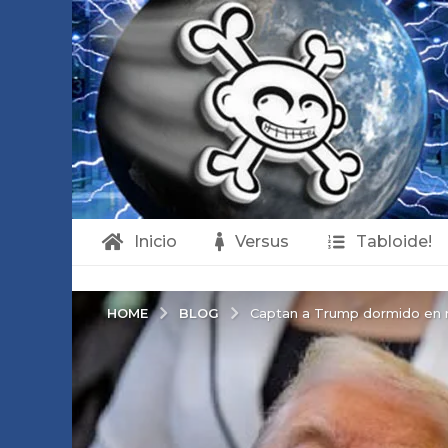
Inicio
Versus
Tabloide!
BLOG
HOME
Captan a Trump dormido en 