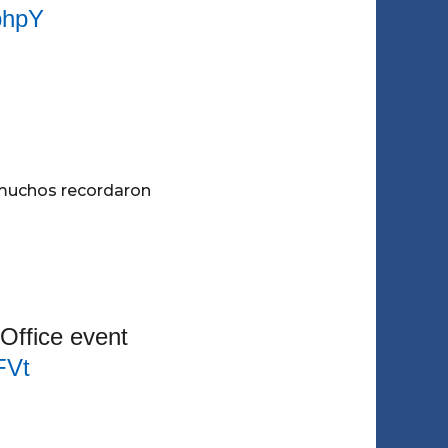
phpY
muchos recordaron
Office event
FVt