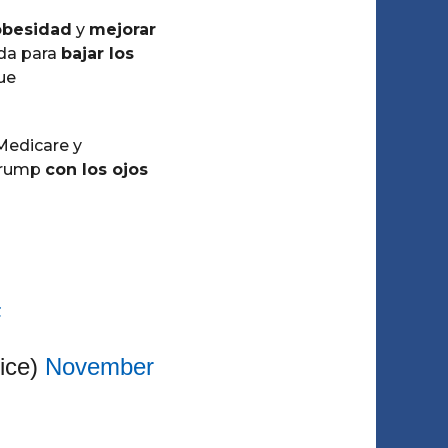
obesidad
y
mejorar
da para
bajar los
ue
 Medicare y
 Trump
con los ojos
F
ice)
November