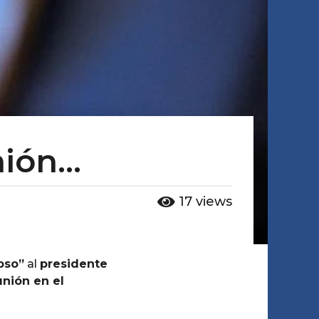
nión…
17
views
oso”
al
presidente
nión en el