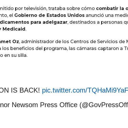
mitido por televisión, trataba sobre cómo
combatir la 
nto, el
Gobierno de Estados Unidos
anunció una medi
edicamentos para adelgazar
, destinados a personas q
y Medicaid
.
hmet Oz
, administrador de los Centros de Servicios de
a los beneficios del programa, las cámaras captaron a
o en su silla.
ON IS BACK!
pic.twitter.com/TQHaMi9Ya
nor Newsom Press Office (@GovPressOff