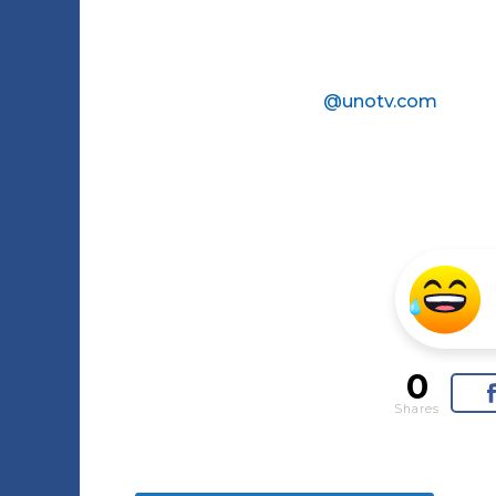
@unotv.com
0
Shares