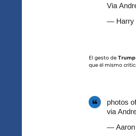
Via Andr
— Harry 
El gesto de
Trum
que él mismo criti
photos o
via Andr
— Aaron