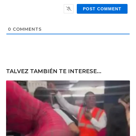
i
e
l
b
*
s
i
t
0
COMMENTS
e
TALVEZ TAMBIÉN TE INTERESE...