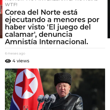
WTF!
m
Corea del Norte está
e
s
ejecutando a menores por
e
haber visto 'El juego del
s
calamar', denuncia
a
Amnistía Internacional.
g
o
6
b
6 meses ago
6
y
m
m
4
views
E
e
e
l
s
s
P
e
e
u
s
t
a
s
o
g
a
A
o
g
m
o
o