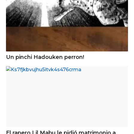
Un pinchi Hadouken perron!
El rapero Lil Mabu le pidió matrimonio a