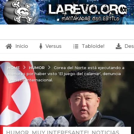
Inicio
Versus
Tabloide!
Des
HUMOR
HOME
Corea del Norte está ejecutando a
menores por haber visto 'El juego del calamar', denuncia
Amnistía Internacional.
HUMOR
,
MUY INTERESANTE!
,
NOTICIAS
,
6