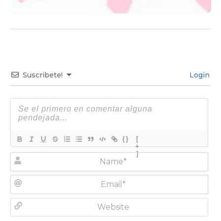
Suscribete!
Login
{}
[
+
]
N
a
m
E
e
m
*
a
W