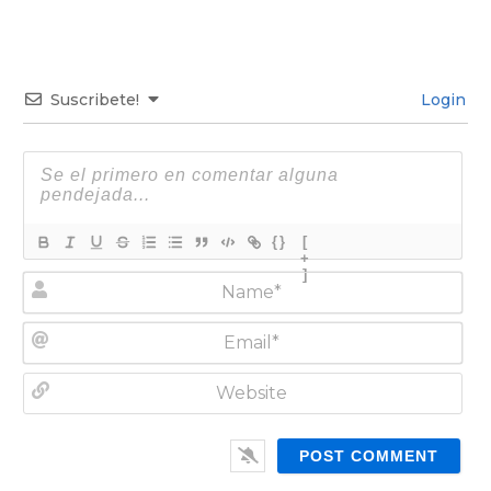
Suscribete!
Login
{}
[
+
]
N
a
m
E
e
m
*
a
W
i
e
l
b
*
s