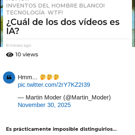
INVENTOS DEL HOMBRE BLANCO!
,
m
TECNOLOGÍA
,
WTF!
e
¿Cuál de los dos vídeos es
s
e
IA?
s
a
b
8 meses ago
8
g
y
m
10
views
E
o
e
l
s
8
P
e
m
u
s
Hmm...
e
t
a
pic.twitter.com/2rY7KZ2I39
o
g
s
A
o
e
m
— Martin Moder (@Martin_Moder)
s
o
November 30, 2025
a
g
o
Es prácticamente imposible distinguirlos…