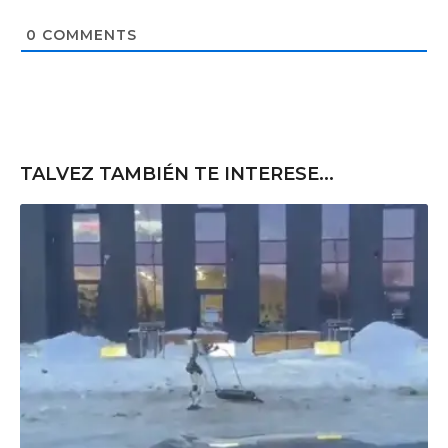
i
t
0
COMMENTS
e
TALVEZ TAMBIÉN TE INTERESE...