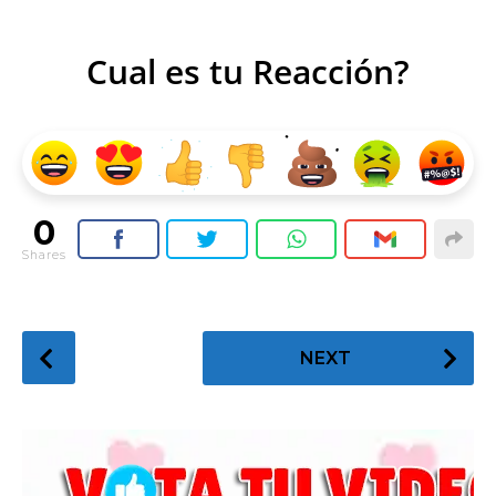
Cual es tu Reacción?
0
Shares
P
NEXT
o
s
t
P
a