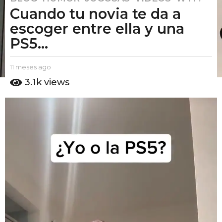
Cuando tu novia te da a
1
m
escoger entre ella y una
e
PS5...
s
e
b
11 meses ago
1
s
y
1
3.1k
views
a
E
m
g
l
e
P
s
o
u
e
1
t
s
1
o
a
m
A
g
m
o
e
o
s
e
s
a
g