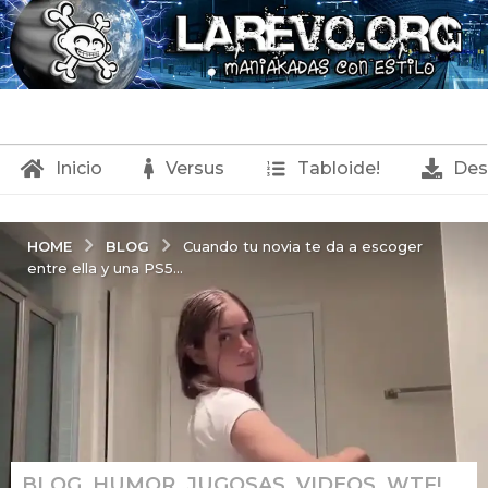
Inicio
Versus
Tabloide!
Des
BLOG
HOME
Cuando tu novia te da a escoger
entre ella y una PS5...
BLOG
,
HUMOR
,
JUGOSAS
,
VIDEOS
,
WTF!
1