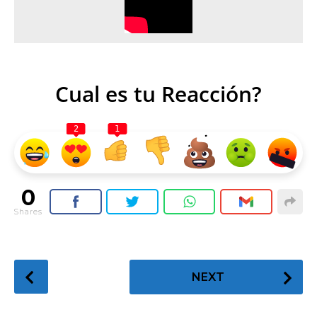
Cual es tu Reacción?
2
1
0
Shares
P
NEXT
o
s