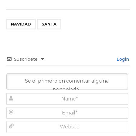
,
NAVIDAD
SANTA
Suscribete!
Login
N
a
m
E
e
m
*
a
W