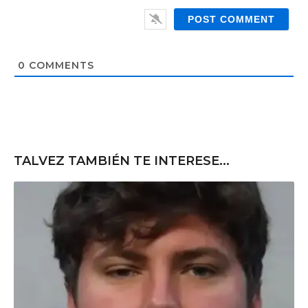
i
e
l
b
*
s
i
t
0
COMMENTS
e
TALVEZ TAMBIÉN TE INTERESE...