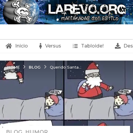
Inicio
Versus
Tabloide!
Des
BLOG
HOME
Querido Santa...
BLOG
,
HUMOR
2