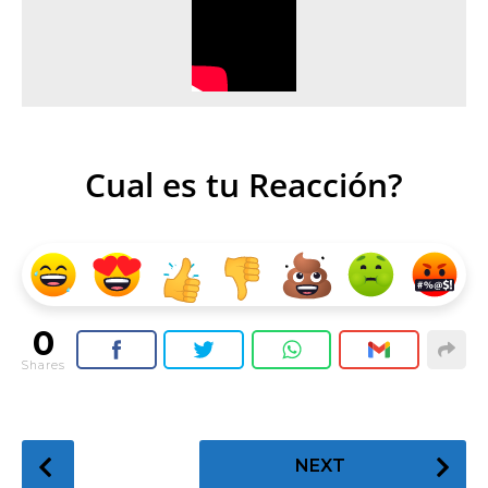
Cual es tu Reacción?
0
Shares
P
NEXT
o