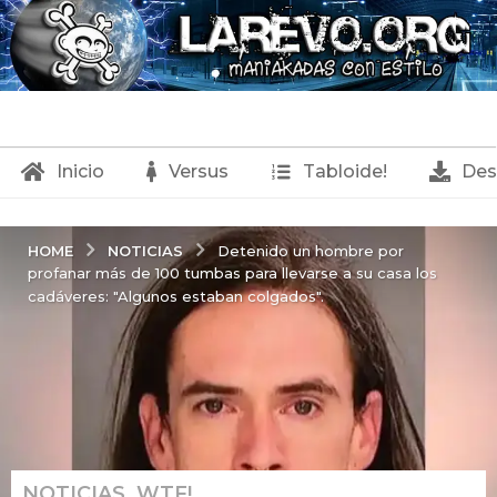
Inicio
Versus
Tabloide!
Des
NOTICIAS
HOME
Detenido un hombre por
profanar más de 100 tumbas para llevarse a su casa los
cadáveres: "Algunos estaban colgados".
NOTICIAS
,
WTF!
7