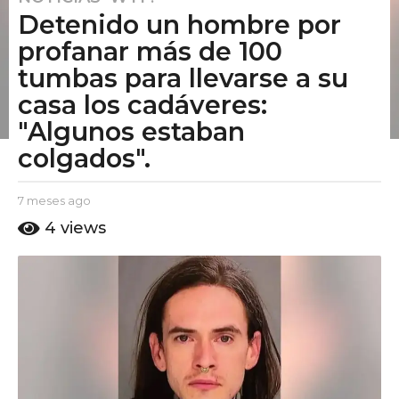
Detenido un hombre por
m
e
profanar más de 100
s
tumbas para llevarse a su
e
casa los cadáveres:
s
"Algunos estaban
a
g
colgados".
o
7
b
7 meses ago
7
m
y
m
4
views
e
E
e
l
s
s
P
e
e
u
s
s
t
a
a
o
g
A
o
g
m
o
o