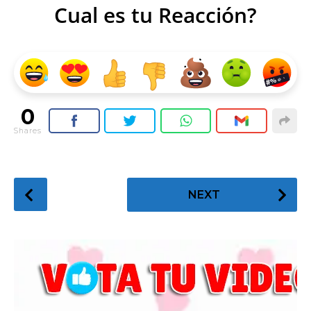
Cual es tu Reacción?
0
Shares
P
NEXT
o
s
t
P
a
g