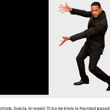
torp, Suecia, le regaló 10 kg de kiwis la Navidad pasad