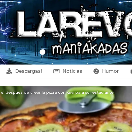
Descargas!
Noticias
Humor
él después de crear la pizza con kiwi para su restaurante.