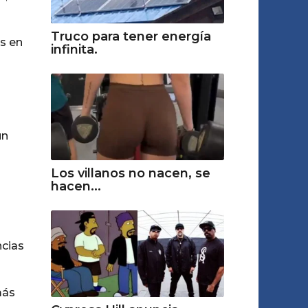
Truco para tener energía
os en
infinita.
un
Los villanos no nacen, se
hacen...
ncias
más