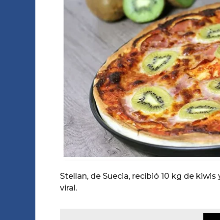
o
o
o
s
A
a
m
o
g
o
Stellan, de Suecia, recibió 10 kg de kiwis
viral.