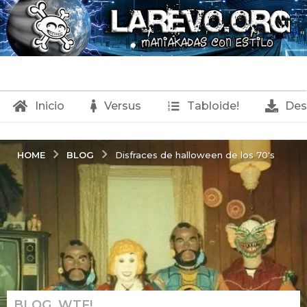
Inicio
Versus
Tabloide!
Des
BLOG
HOME
Disfraces de halloween de los 70's
BLOG
,
WTF!
2