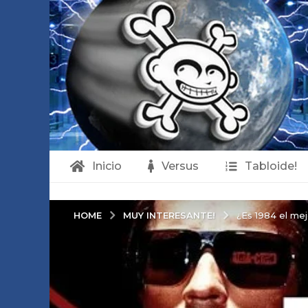
Inicio
Versus
Tabloide!
MUY INTERESANTE!
HOME
¿Es 1984 el mej