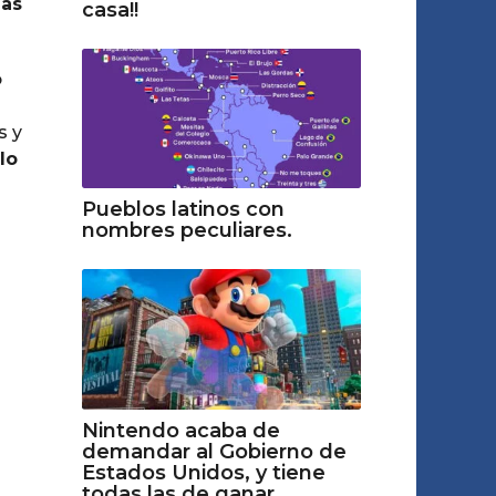
nas
casa!!
o
s y
lo
Pueblos latinos con
nombres peculiares.
Nintendo acaba de
demandar al Gobierno de
Estados Unidos, y tiene
todas las de ganar.