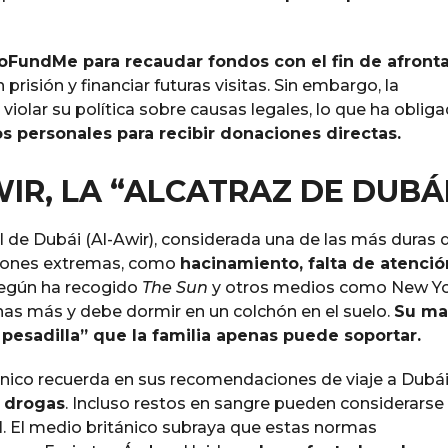
FundMe para recaudar fondos con el fin de afronta
n prisión y financiar futuras visitas. Sin embargo, la
 violar su política sobre causas legales, lo que ha oblig
os personales para recibir donaciones directas.
IR, LA “ALCATRAZ DE DUBÁ
l de Dubái (Al-Awir), considerada una de las más duras 
ciones extremas, como
hacinamiento, falta de atenció
egún ha recogido
The Sun
y otros medios como New Y
nas más y debe dormir en un colchón en el suelo.
Su ma
pesadilla” que la familia apenas puede soportar.
tánico recuerda en sus recomendaciones de viaje a Dubá
s drogas
. Incluso restos en sangre pueden considerarse
el. El medio británico subraya que estas normas