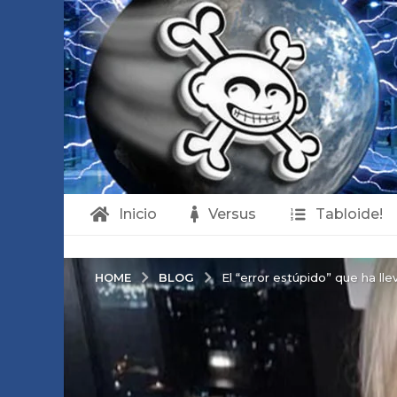
Inicio
Versus
Tabloide!
BLOG
HOME
El “error estúpido” que ha ll