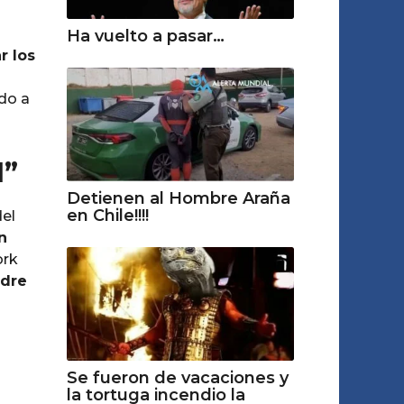
Ha vuelto a pasar…
r los
ado a
I”
Detienen al Hombre Araña
en Chile!!!!
del
n
ork
dre
i
Se fueron de vacaciones y
la tortuga incendio la