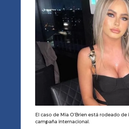
0
P
s
u
m
e
t
s
e
o
a
s
A
g
e
m
o
o
s
a
g
o
El caso de Mia O’Brien está rodeado de 
campaña internacional.