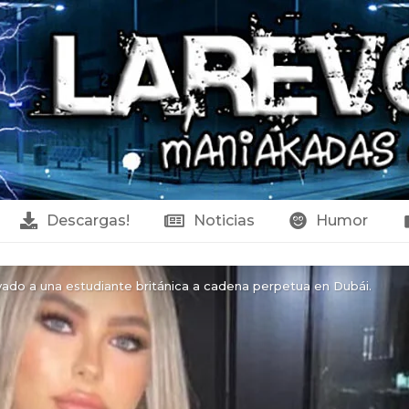
Descargas!
Noticias
Humor
evado a una estudiante británica a cadena perpetua en Dubái.