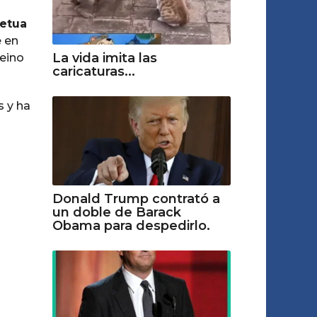
etua
e en
La vida imita las
Reino
caricaturas...
s y ha
Donald Trump contrató a
un doble de Barack
Obama para despedirlo.