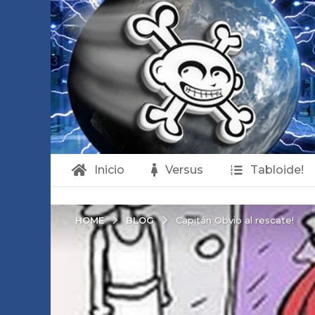
Inicio
Versus
Tabloide!
BLOG
HOME
Capitán Obvio al rescate!