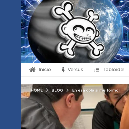
Inicio
Versus
Tabloide!
BLOG
HOME
En esa cola si me formo!!