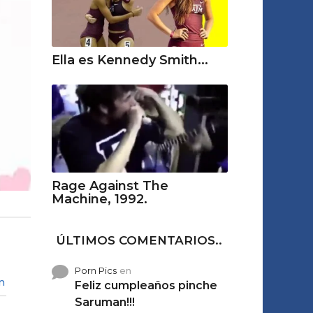
Ella es Kennedy Smith...
Rage Against The
Machine, 1992.
ÚLTIMOS COMENTARIOS..
Porn Pics
en
n
Feliz cumpleaños pinche
Saruman!!!