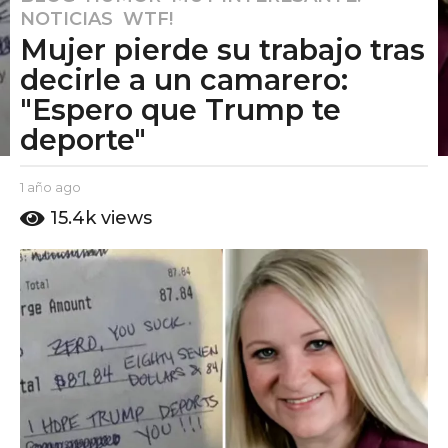
NOTICIAS
,
WTF!
a
Mujer pierde su trabajo tras
ñ
o
decirle a un camarero:
a
"Espero que Trump te
g
deporte"
o
1
b
1 año ago
1
a
y
a
ñ
15.4k
views
E
ñ
o
l
o
a
P
a
u
g
g
t
o
o
o
A
m
o