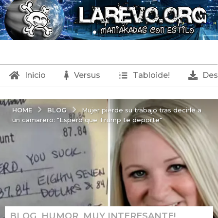
Inicio
Versus
Tabloide!
Des
BLOG
HOME
Mujer pierde su trabajo tras decirle a
un camarero: "Espero que Trump te deporte"
BLOG
,
HUMOR
,
MUY INTERESANTE!
,
1