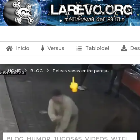
Inicio
Versus
Tabloide!
Des
BLOG
HOME
Peleas sanas entre pareja..
BLOG
,
HUMOR
,
JUGOSAS
,
VIDEOS
,
WTF!
2