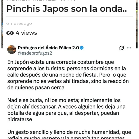
Pinchis Japos son la onda..
m
e
s
b
6 meses ago
6
e
y
m
4
views
E
e
s
l
s
a
P
e
g
u
s
t
o
a
o
g
6
A
o
m
m
e
o
s
e
s
a
g
o