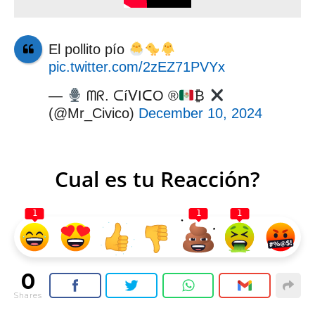
El pollito pío
pic.twitter.com/2zEZ71PVYx
—
ᗰᖇ. ᑕíᐯIᑕO ®
₿
(@Mr_Civico)
December 10, 2024
Cual es tu Reacción?
1
1
1
0
Shares