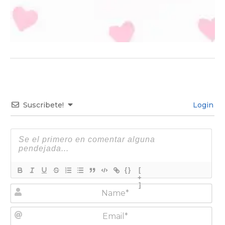
Suscribete!
Login
{}
[
+
]
N
a