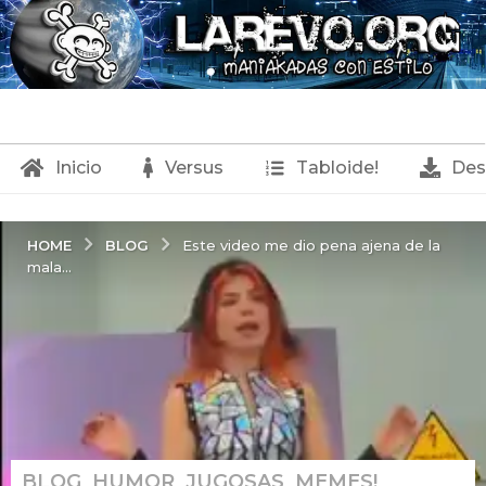
Inicio
Versus
Tabloide!
Des
BLOG
HOME
Este video me dio pena ajena de la
mala...
BLOG
,
HUMOR
,
JUGOSAS
,
MEMES!
,
1