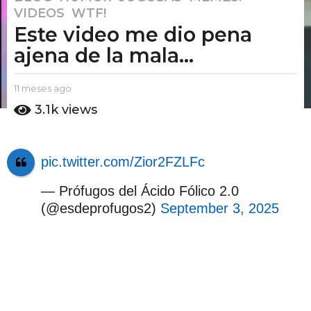
VIDEOS
,
WTF!
1
Este video me dio pena
m
e
ajena de la mala...
s
e
b
11 meses ago
1
s
y
1
3.1k
views
E
a
m
l
e
g
P
s
o
u
e
pic.twitter.com/Zior2FZLFc
1
t
s
o
1
a
— Prófugos del Ácido Fólico 2.0
A
g
m
m
(@esdeprofugos2)
September 3, 2025
o
e
o
s
e
s
a
g