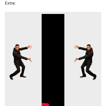
o
Extra: