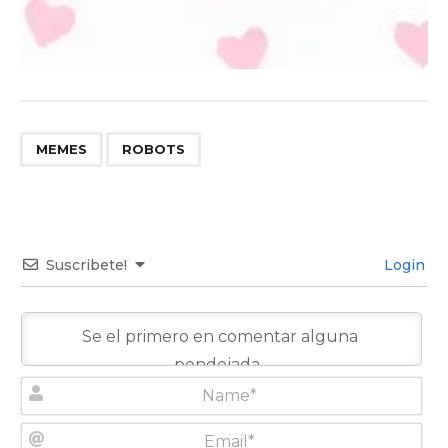
,
MEMES
ROBOTS
Suscribete!
Login
N
a