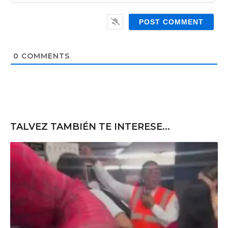
a
W
i
e
l
b
*
s
i
t
0
COMMENTS
e
TALVEZ TAMBIÉN TE INTERESE...