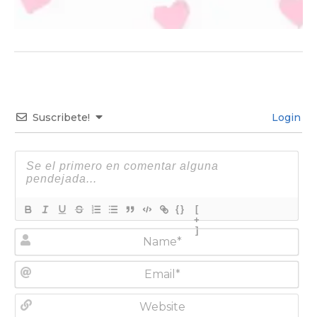
Suscribete!
Login
{}
[
+
]
N
a
m
E
e
m
*