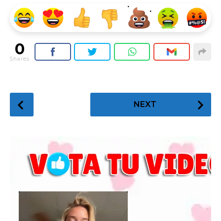
0
Shares
P
NEXT
o
s
t
P
a
g
i
n
a