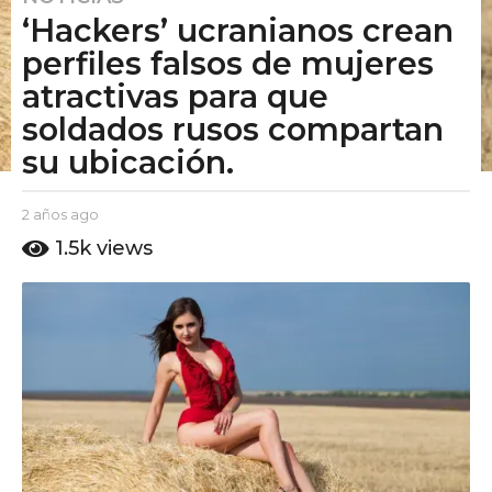
‘Hackers’ ucranianos crean
a
ñ
perfiles falsos de mujeres
o
atractivas para que
s
soldados rusos compartan
a
su ubicación.
g
o
2
b
2 años ago
2
a
y
a
1.5k
views
E
ñ
ñ
l
o
o
P
s
s
u
a
t
a
g
o
o
g
A
o
m
o