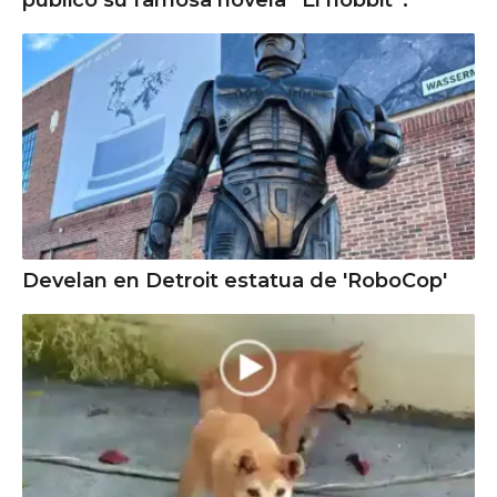
Develan en Detroit estatua de 'RoboCop'