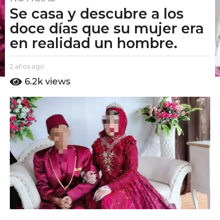
Se casa y descubre a los
a
ñ
doce días que su mujer era
o
en realidad un hombre.
s
a
b
2 años ago
2
g
y
a
6.2k
views
o
E
ñ
2
l
o
P
s
a
u
a
ñ
t
g
o
o
o
s
A
m
a
o
g
o