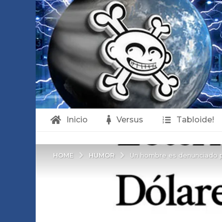
Inicio
Versus
Tabloide!
HUMOR
HOME
Un hombre es denunciado por