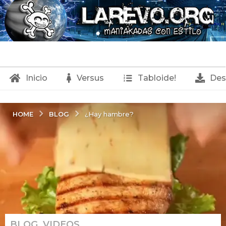
Inicio
Versus
Tabloide!
Des
BLOG
HOME
¿Hay hambre?
BLOG
,
VIDEOS
2