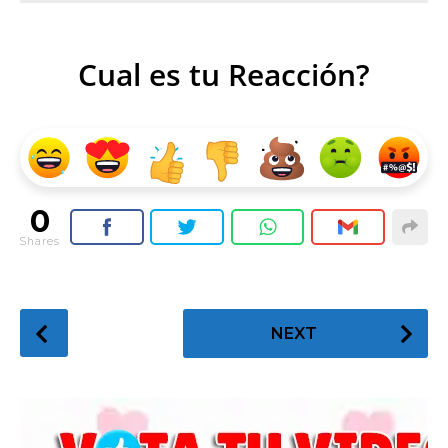
Cual es tu Reacción?
0
Shares
P
NEXT
o
s
t
P