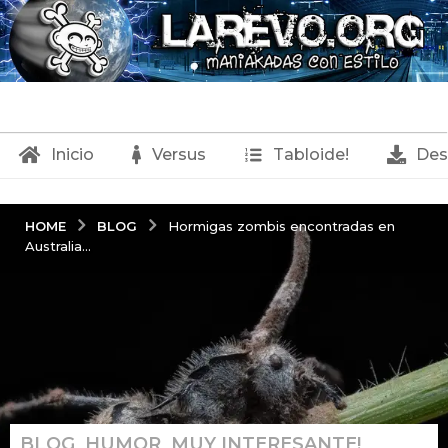
Inicio
Versus
Tabloide!
Des
BLOG
HOME
Hormigas zombis encontradas en
Australia...
BLOG
,
HUMOR
,
MUY INTERESANTE!
,
1