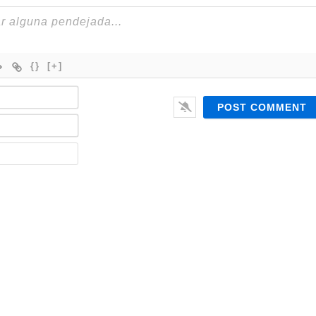
{}
[+]