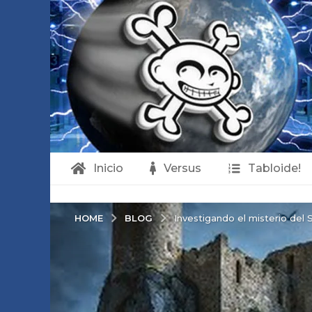
Inicio
Versus
Tabloide!
BLOG
HOME
Investigando el misterio del S