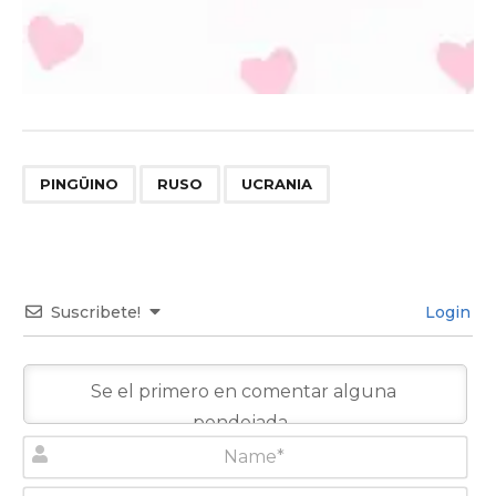
,
,
PINGÜINO
RUSO
UCRANIA
Suscribete!
Login
N