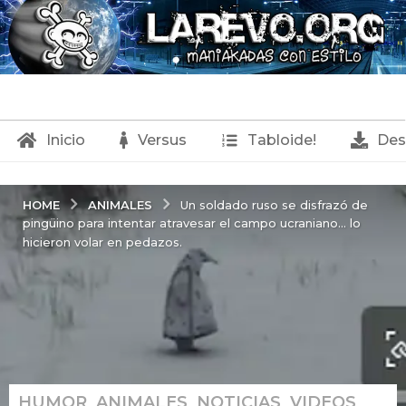
Inicio
Versus
Tabloide!
Des
ANIMALES
HOME
Un soldado ruso se disfrazó de
pingüino para intentar atravesar el campo ucraniano… lo
hicieron volar en pedazos.
HUMOR
,
ANIMALES
,
NOTICIAS
,
VIDEOS
,
6