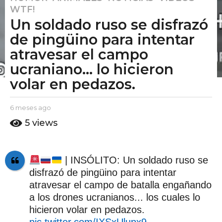
WTF!
m
Un soldado ruso se disfrazó
e
s
de pingüino para intentar
e
atravesar el campo
s
ucraniano… lo hicieron
a
volar en pedazos.
g
o
6
b
6 meses ago
6
y
m
m
5
views
E
e
e
l
s
s
P
e
e
u
s
| INSÓLITO: Un soldado ruso se
t
a
s
disfrazó de pingüino para intentar
o
g
a
A
o
atravesar el campo de batalla engañando
g
m
a los drones ucranianos... los cuales lo
o
o
hicieron volar en pedazos.