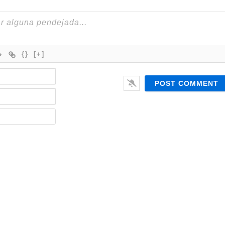
{}
[+]