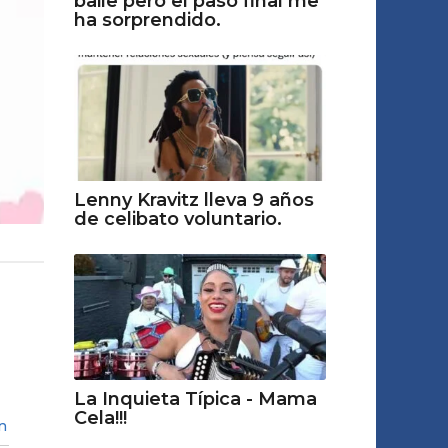
baile pero el paso final me
ha sorprendido.
Lenny Kravitz lleva 9 años
de celibato voluntario.
La Inquieta Típica - Mama
Cela!!!
n