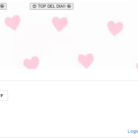
F
Logi