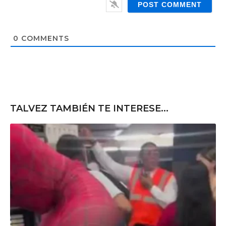
l
b
*
s
i
t
0
COMMENTS
e
TALVEZ TAMBIÉN TE INTERESE...