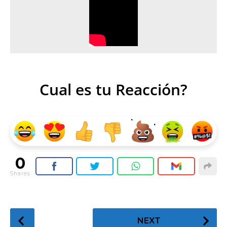
Cual es tu Reacción?
0
Shares
P
NEXT