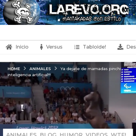
Inicio
Versus
Tabloide!
Des
ANIMALES
HOME
Ya dejate de mamadas pinchi
inteligencia artificial!!!
ANIMALES
,
BLOG
,
HUMOR
,
VIDEOS
,
WTF!
1