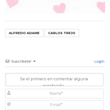
,
ALFREDO ADAME
CARLOS TREJO
Suscribete!
Login
N
a
m