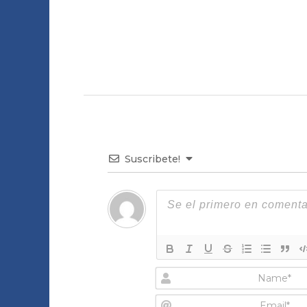
Suscribete!
N