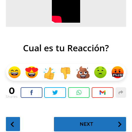
Cual es tu Reacción?
0
Shares
P
NEXT
o