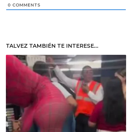
t
0
COMMENTS
e
TALVEZ TAMBIÉN TE INTERESE...