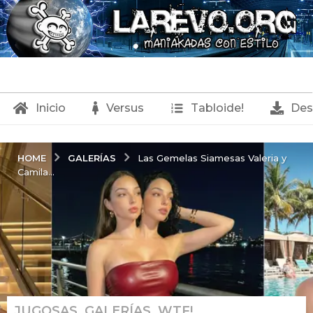
Inicio
Versus
Tabloide!
Des
GALERÍAS
HOME
Las Gemelas Siamesas Valeria y
Camila...
JUGOSAS
,
GALERÍAS
,
WTF!
6