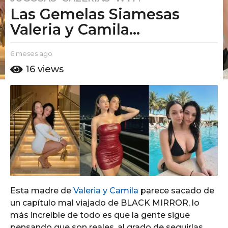
Las Gemelas Siamesas
m
e
Valeria y Camila...
s
e
b
6 meses ago
6
s
y
m
16
views
a
E
e
l
s
g
P
e
o
u
s
6
t
a
m
o
g
A
o
e
m
s
o
e
s
a
Esta madre de
Valeria y Camila
parece sacado de
g
un capítulo mal viajado de BLACK MIRROR, lo
o
más increíble de todo es que la gente sigue
pensando que son reales, al grado de seguirlas,