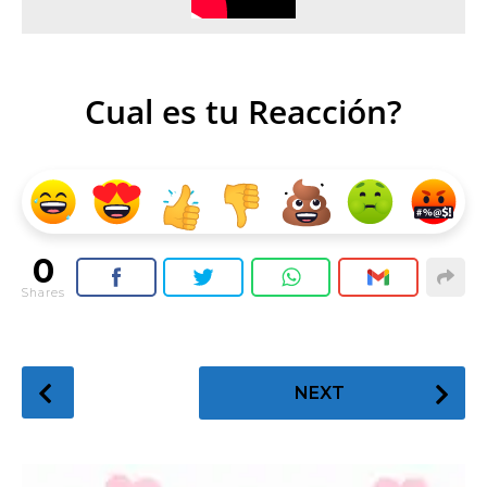
Cual es tu Reacción?
0
Shares
P
NEXT
o
s
t