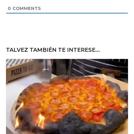
i
t
0
COMMENTS
e
TALVEZ TAMBIÉN TE INTERESE...