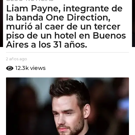
Liam Payne, integrante de
a
ñ
la banda One Direction,
o
murió al caer de un tercer
s
piso de un hotel en Buenos
a
Aires a los 31 años.
g
o
2
b
2 años ago
2
a
y
a
12.3k
views
E
ñ
ñ
l
o
o
P
s
s
u
a
t
a
g
o
o
g
A
o
m
o