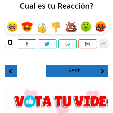
Cual es tu Reacción?
0
Shares
P
NEXT
o
s
t
P
a
g