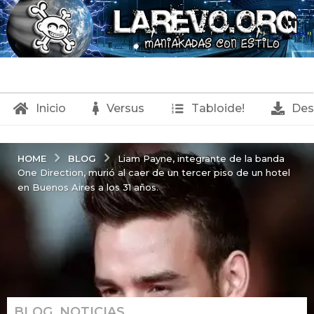
Inicio
Versus
Tabloide!
Des
BLOG
HOME
Liam Payne, integrante de la banda
One Direction, murió al caer de un tercer piso de un hotel
en Buenos Aires a los 31 años.
BLOG
,
NOTICIAS
2