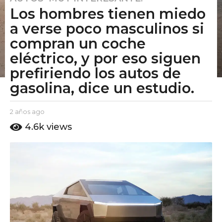
Los hombres tienen miedo
a
ñ
a verse poco masculinos si
o
compran un coche
s
eléctrico, y por eso siguen
a
prefiriendo los autos de
g
o
gasolina, dice un estudio.
2
a
b
2 años ago
2
ñ
y
a
4.6k
views
o
E
ñ
l
o
s
P
s
a
u
a
g
t
g
o
o
o
A
m
o