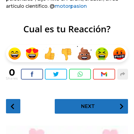
artículo científico. @
motorpasion
Cual es tu Reacción?
0
Shares
P
NEXT
o
s
t
P