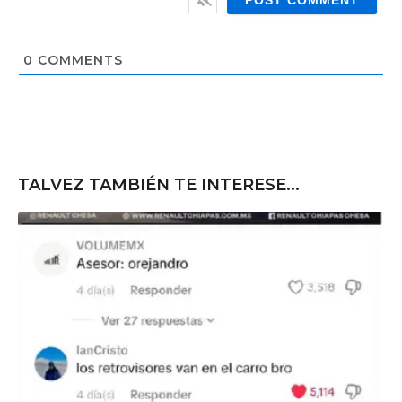
l
b
*
s
i
t
0
COMMENTS
e
TALVEZ TAMBIÉN TE INTERESE...