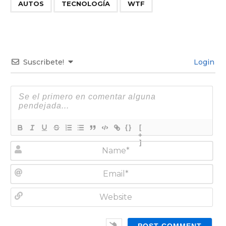
,
,
AUTOS
TECNOLOGÍA
WTF
Suscribete!
Login
{}
[
+
]
N
a
m
E
e
m
*
a
W
i
e