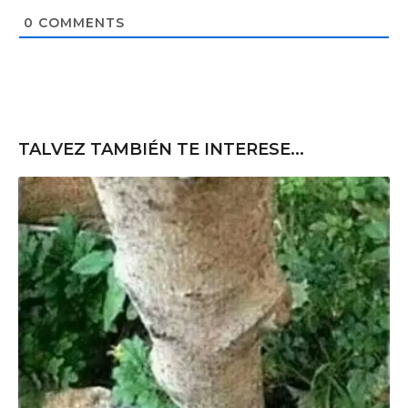
i
t
0
COMMENTS
e
TALVEZ TAMBIÉN TE INTERESE...