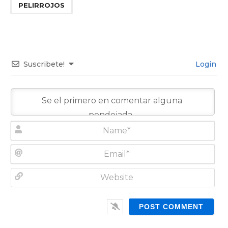
PELIRROJOS
Suscribete!
Login
N
a
m
E
e
m
*
a
W
i
e
l
b
*
s