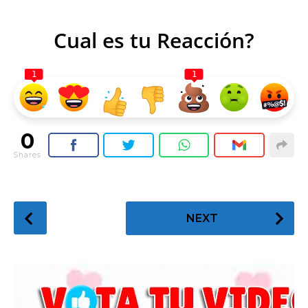
Cual es tu Reacción?
1
1
0
Shares
P
NEXT
o
s
t
P
a