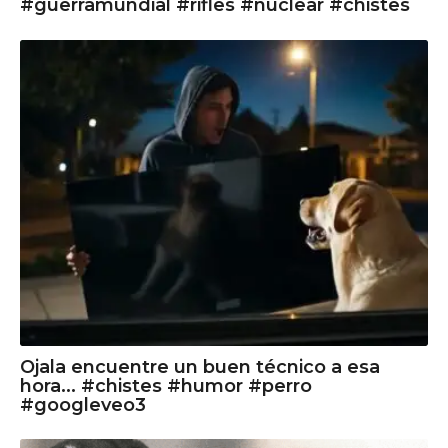
#guerramundial #rifles #nuclear #chistes
Ojala encuentre un buen técnico a esa
hora... #chistes #humor #perro
#googleveo3