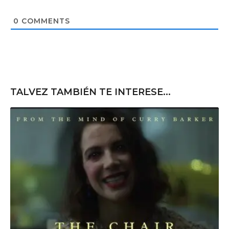
s
i
t
0
COMMENTS
e
TALVEZ TAMBIÉN TE INTERESE...