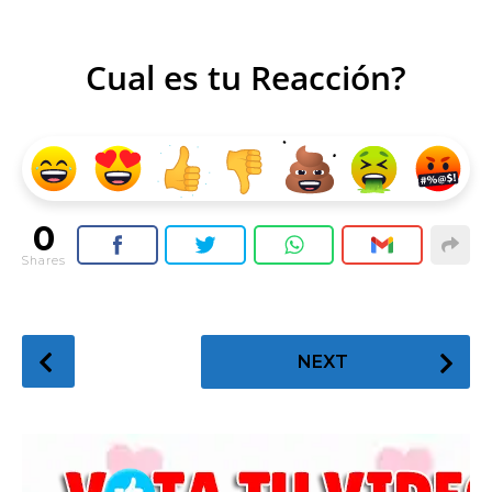
Cual es tu Reacción?
0
Shares
P
NEXT
o
s
t
P