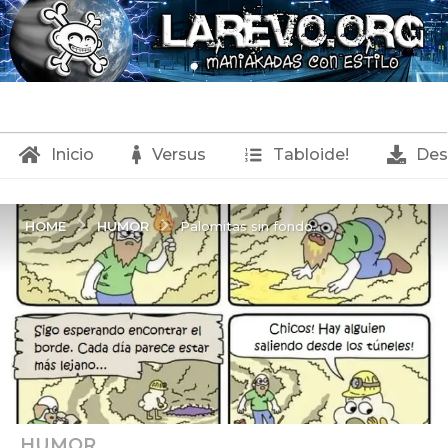
Inicio
Versus
Tabloide!
Des
HUMOR
HOME
Palomitas sin fondo.
HUMOR
2