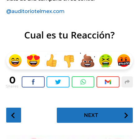
@auditoriotelmex.com
Cual es tu Reacción?
0
Shares
P
NEXT
o
s
t