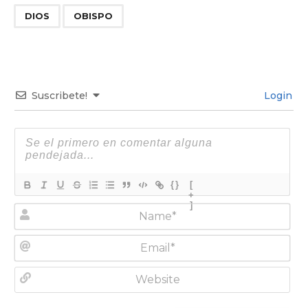
,
DIOS
OBISPO
Suscribete!
Login
{}
[
+
]
N
a
m
E
e
m
*
a
W
i