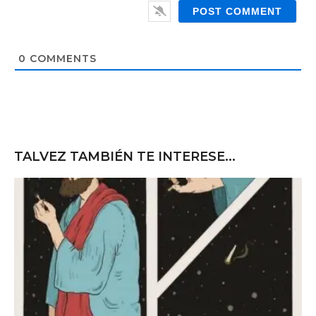
e
l
b
*
s
i
t
0
COMMENTS
e
TALVEZ TAMBIÉN TE INTERESE...