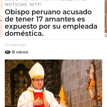
NOTICIAS
,
WTF!
0
Obispo peruano acusado
m
e
de tener 17 amantes es
s
expuesto por su empleada
e
doméstica.
s
a
b
10 meses ago
1
g
y
0
o
8
views
E
m
1
l
e
0
P
s
u
e
m
t
s
e
o
a
s
A
g
e
m
o
o
s
a
g